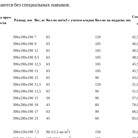
аются без специальных навыков.
Сто
а проч-
Размер, мм
Вес, кг
Кол-во шт/м3 с учетом кладки
Кол-во на поддоне, шт.
ости
390х190х190
7
63
120
42,
390х190х190
9
63
105
46,
390х190х190
12
63
105
40,
390х190х190
9,5
63
105
48,
390х190х190
12,5
63
105
45,
390х190х190
11
63
105
45,
390х190х190
15
63
90
43,
390х190х190
11,5
63
120
51,
390х190х190
11,5
63
90
51,
390х230х190
15
50
90
57,
390х280х190
19
43
60
78,
390х190х190
17
63
90
66,
390х280х190
23
43
60
85,
2
390х120х190
7,5
96 (12,5 шт./м
)
156
35,
2