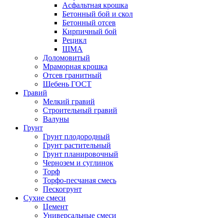
Асфальтная крошка
Бетонный бой и скол
Бетонный отсев
Кирпичный бой
Рецикл
ЩМА
Доломовитый
Мраморная крошка
Отсев гранитный
Щебень ГОСТ
Гравий
Мелкий гравий
Строительный гравий
Валуны
Грунт
Грунт плодородный
Грунт растительный
Грунт планировочный
Чернозем и суглинок
Торф
Торфо-песчаная смесь
Пескогрунт
Сухие смеси
Цемент
Универсальные смеси