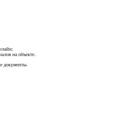
нлайн;
алов на объекте.
е документы.