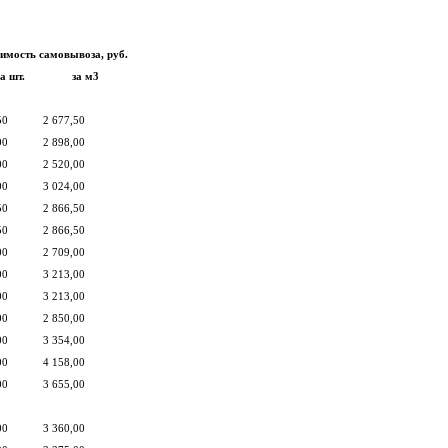
имость самовывоза, руб.
за шт.
за м3
50
2 677,50
00
2 898,00
00
2 520,00
00
3 024,00
50
2 866,50
50
2 866,50
00
2 709,00
00
3 213,00
00
3 213,00
00
2 850,00
00
3 354,00
00
4 158,00
00
3 655,00
00
3 360,00