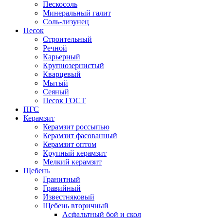
Пескосоль
Минеральный галит
Соль-лизунец
Песок
Строительный
Речной
Карьерный
Крупнозернистый
Кварцевый
Мытый
Сеяный
Песок ГОСТ
ПГС
Керамзит
Керамзит россыпью
Керамзит фасованный
Керамзит оптом
Крупный керамзит
Мелкий керамзит
Щебень
Гранитный
Гравийный
Известняковый
Щебень вторичный
Асфальтный бой и скол