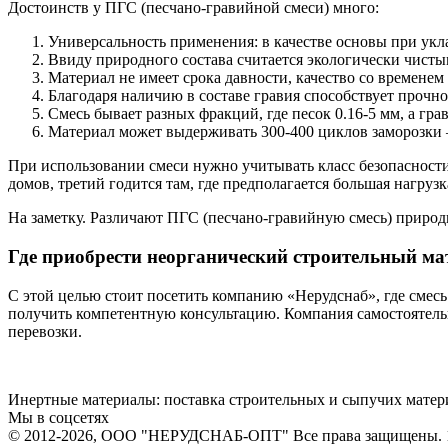
Достоинств у ПГС (песчано-гравийной смеси) много:
Универсальность применения: в качестве основы при укла
Ввиду природного состава считается экологически чисты
Материал не имеет срока давности, качество со временем
Благодаря наличию в составе гравия способствует прочно
Смесь бывает разных фракций, где песок 0.16-5 мм, а гра
Материал может выдерживать 300-400 циклов заморозки 
При использовании смеси нужно учитывать класс безопасности
домов, третий годится там, где предполагается большая нагрузк
На заметку. Различают ПГС (песчано-гравийную смесь) природ
Где приобрести неорганический строительный ма
С этой целью стоит посетить компанию «Нерудснаб», где смесь 
получить компетентную консультацию. Компания самостоятельн
перевозки.
Инертные материалы: поставка строительных и сыпучих матери
Мы в соцсетях
© 2012-2026
, ООО "НЕРУДСНАБ-ОПТ" Все права защищены. 12732