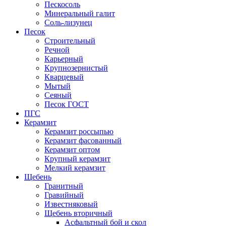
Пескосоль
Минеральный галит
Соль-лизунец
Песок
Строительный
Речной
Карьерный
Крупнозернистый
Кварцевый
Мытый
Сеяный
Песок ГОСТ
ПГС
Керамзит
Керамзит россыпью
Керамзит фасованный
Керамзит оптом
Крупный керамзит
Мелкий керамзит
Щебень
Гранитный
Гравийный
Известняковый
Щебень вторичный
Асфальтный бой и скол