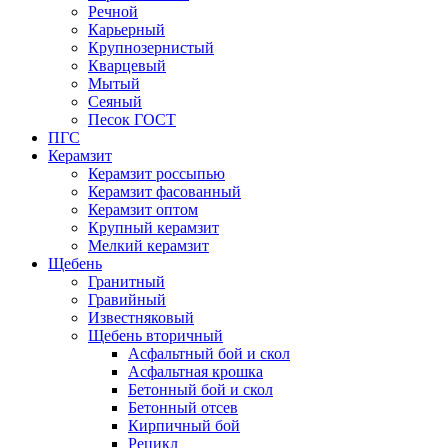
Речной
Карьерный
Крупнозернистый
Кварцевый
Мытый
Сеяный
Песок ГОСТ
ПГС
Керамзит
Керамзит россыпью
Керамзит фасованный
Керамзит оптом
Крупный керамзит
Мелкий керамзит
Щебень
Гранитный
Гравийный
Известняковый
Щебень вторичный
Асфальтный бой и скол
Асфальтная крошка
Бетонный бой и скол
Бетонный отсев
Кирпичный бой
Рецикл