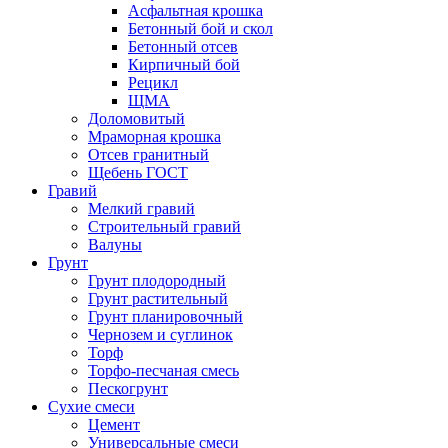
Асфальтная крошка
Бетонный бой и скол
Бетонный отсев
Кирпичный бой
Рецикл
ЩМА
Доломовитый
Мраморная крошка
Отсев гранитный
Щебень ГОСТ
Гравий
Мелкий гравий
Строительный гравий
Валуны
Грунт
Грунт плодородный
Грунт растительный
Грунт планировочный
Чернозем и суглинок
Торф
Торфо-песчаная смесь
Пескогрунт
Сухие смеси
Цемент
Универсальные смеси