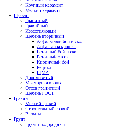
Крупный керамзит
Мелкий керамзит
Щебень
Гранитный
Гравийный
Известняковый
Щебень вторичный
Асфальтный бой и скол
Асфальтная крошка
Бетонный бой и скол
Бетонный отсев
Кирпичный бой
Рецикл
ЩМА
Доломовитый
Мраморная крошка
Отсев гранитный
Щебень ГОСТ
Гравий
Мелкий гравий
Строительный гравий
Валуны
Грунт
Грунт плодородный