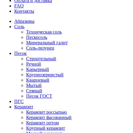
Оплата и доставка
FAQ
Контакты
Абразивы
Соль
Техническая соль
Пескосоль
Минеральный галит
Соль-лизунец
Песок
Строительный
Речной
Карьерный
Крупнозернистый
Кварцевый
Мытый
Сеяный
Песок ГОСТ
ПГС
Керамзит
Керамзит россыпью
Керамзит фасованный
Керамзит оптом
Крупный керамзит