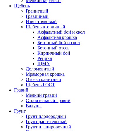
Мелкий керамзит
Щебень
Гранитный
Гравийный
Известняковый
Щебень вторичный
Асфальтный бой и скол
Асфальтная крошка
Бетонный бой и скол
Бетонный отсев
Кирпичный бой
Рецикл
ЩМА
Доломовитый
Мраморная крошка
Отсев гранитный
Щебень ГОСТ
Гравий
Мелкий гравий
Строительный гравий
Валуны
Грунт
Грунт плодородный
Грунт растительный
Грунт планировочный