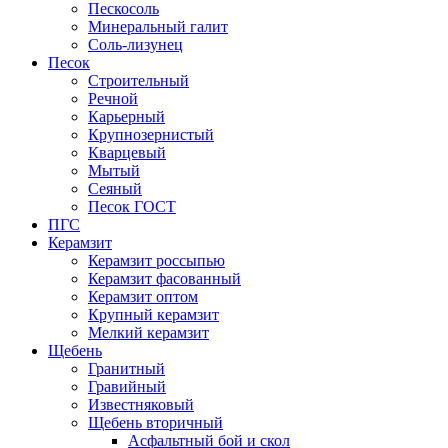
Пескосоль
Минеральный галит
Соль-лизунец
Песок
Строительный
Речной
Карьерный
Крупнозернистый
Кварцевый
Мытый
Сеяный
Песок ГОСТ
ПГС
Керамзит
Керамзит россыпью
Керамзит фасованный
Керамзит оптом
Крупный керамзит
Мелкий керамзит
Щебень
Гранитный
Гравийный
Известняковый
Щебень вторичный
Асфальтный бой и скол