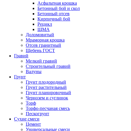
Асфальтная крошка
Бетонный бой и скол
Бетонный отсев
Кирпичный бой
Рецикл
ЩМА
Доломовитый
Мраморная крошка
Отсев гранитный
Щебень ГОСТ
Гравий
Мелкий гравий
Строительный гравий
Валуны
Грунт
Грунт плодородный
Грунт растительный
Грунт планировочный
Чернозем и суглинок
Торф
Торфо-песчаная смесь
Пескогрунт
Сухие смеси
Цемент
Универсальные смеси