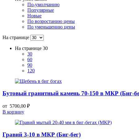
По-умолчанию
Популярные
Новые
По возростанию цены
По уменьшению цены
На странице
На странице
30
30
60
90
120
Бутовый гранитный камень 70-150 в МКР (Биг-бе
от
5700,00
₽
В корзину
Гравий 3-10 в МКР (Биг-бег)