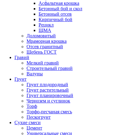
Асфальтная крошка
Бетонный бой и скол
Бетонный отсев
Кирпичный бой
Рецикл
ЩМА
Доломовитый
Мраморная крошка
Отсев гранитный
Щебень ГОСТ
Гравий
Мелкий гравий
Строительный гравий
Валуны
Грунт
Грунт плодородный
Грунт растительный
Грунт планировочный
Чернозем и суглинок
Торф
Торфо-песчаная смесь
Пескогрунт
Сухие смеси
Цемент
Универсальные смеси