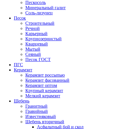
Пескосоль
Минеральный галит
Соль-лизунец
Песок
Строительный
Речной
Карьерный
Крупнозернистый
Кварцевый
Мытый
Сеяный
Песок ГОСТ
ПГС
Керамзит
Керамзит россыпью
Керамзит фасованный
Керамзит оптом
Крупный керамзит
Мелкий керамзит
Щебень
Гранитный
Гравийный
Известняковый
Щебень вторичный
Асфальтный бой и скол