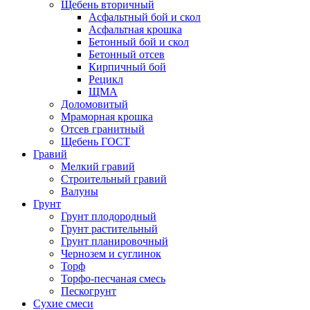
Щебень вторичный
Асфальтный бой и скол
Асфальтная крошка
Бетонный бой и скол
Бетонный отсев
Кирпичный бой
Рецикл
ЩМА
Доломовитый
Мраморная крошка
Отсев гранитный
Щебень ГОСТ
Гравий
Мелкий гравий
Строительный гравий
Валуны
Грунт
Грунт плодородный
Грунт растительный
Грунт планировочный
Чернозем и суглинок
Торф
Торфо-песчаная смесь
Пескогрунт
Сухие смеси