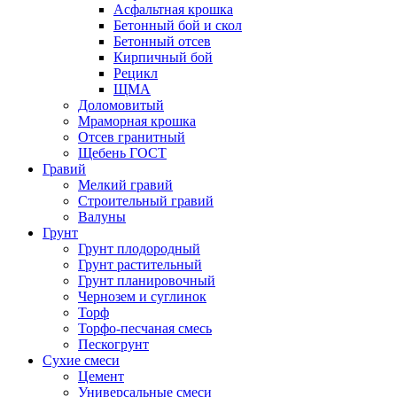
Асфальтная крошка
Бетонный бой и скол
Бетонный отсев
Кирпичный бой
Рецикл
ЩМА
Доломовитый
Мраморная крошка
Отсев гранитный
Щебень ГОСТ
Гравий
Мелкий гравий
Строительный гравий
Валуны
Грунт
Грунт плодородный
Грунт растительный
Грунт планировочный
Чернозем и суглинок
Торф
Торфо-песчаная смесь
Пескогрунт
Сухие смеси
Цемент
Универсальные смеси