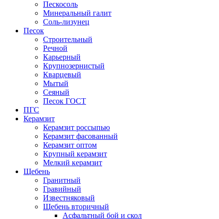
Пескосоль
Минеральный галит
Соль-лизунец
Песок
Строительный
Речной
Карьерный
Крупнозернистый
Кварцевый
Мытый
Сеяный
Песок ГОСТ
ПГС
Керамзит
Керамзит россыпью
Керамзит фасованный
Керамзит оптом
Крупный керамзит
Мелкий керамзит
Щебень
Гранитный
Гравийный
Известняковый
Щебень вторичный
Асфальтный бой и скол