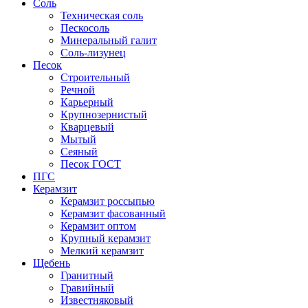
Соль
Техническая соль
Пескосоль
Минеральный галит
Соль-лизунец
Песок
Строительный
Речной
Карьерный
Крупнозернистый
Кварцевый
Мытый
Сеяный
Песок ГОСТ
ПГС
Керамзит
Керамзит россыпью
Керамзит фасованный
Керамзит оптом
Крупный керамзит
Мелкий керамзит
Щебень
Гранитный
Гравийный
Известняковый