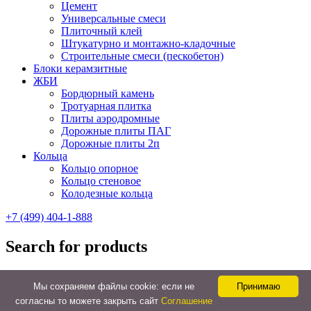
Цемент
Универсальные смеси
Плиточный клей
Штукатурно и монтажно-кладочные
Строительные смеси (пескобетон)
Блоки керамзитные
ЖБИ
Бордюрный камень
Тротуарная плитка
Плиты аэродромные
Дорожные плиты ПАГ
Дорожные плиты 2п
Кольца
Кольцо опорное
Кольцо стеновое
Колодезные кольца
+7 (499) 404-1-888
Search for products
Мы cохраняем файлы cookie: если не
Принимаю
согласны то можете закрыть сайт
Соглашение
Back to Top