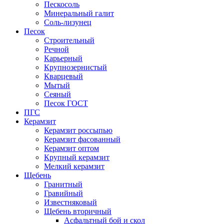
Пескосоль
Минеральный галит
Соль-лизунец
Песок
Строительный
Речной
Карьерный
Крупнозернистый
Кварцевый
Мытый
Сеяный
Песок ГОСТ
ПГС
Керамзит
Керамзит россыпью
Керамзит фасованный
Керамзит оптом
Крупный керамзит
Мелкий керамзит
Щебень
Гранитный
Гравийный
Известняковый
Щебень вторичный
Асфальтный бой и скол