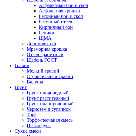
Асфальтный бой и скол
Асфальтная крошка
Бетонный бой и скол
Бетонный отсев
Кирпичный бой
Рецикл
ЩМА
Доломовитый
Мраморная крошка
Отсев гранитный
Щебень ГОСТ
Гравий
Мелкий гравий
Строительный гравий
Валуны
Грунт
Грунт плодородный
Грунт растительный
Грунт планировочный
Чернозем и суглинок
Торф
Торфо-песчаная смесь
Пескогрунт
Сухие смеси