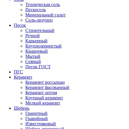
Техническая соль
Пескосоль
Минеральный галит
Соль-лизунец
Песок
Строительный
Речной
Карьерный
Крупнозернистый
Кварцевый
Мытый
Сеяный
Песок ГОСТ
ПГС
Керамзит
Керамзит россыпью
Керамзит фасованный
Керамзит оптом
Крупный керамзит
Мелкий керамзит
Щебень
Гранитный
Гравийный
Известняковый
Щебень вторичный