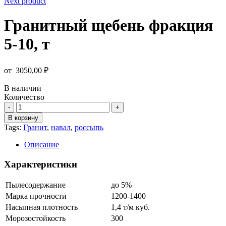
Next product
Гранитный щебень фракция
5-10, т
от
3050,00
₽
В наличии
Количество
Количество
товара
В корзину
Гранитный
Tags:
Гранит
,
навал
,
россыпь
щебень
фракция
Описание
5-
10,
Характеристики
т
Пылесодержание
до 5%
Марка прочности
1200-1400
Насыпная плотность
1,4 т/м куб.
Морозостойкость
300