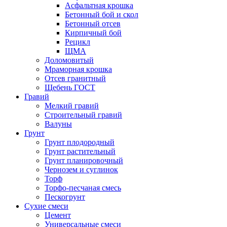
Асфальтная крошка
Бетонный бой и скол
Бетонный отсев
Кирпичный бой
Рецикл
ЩМА
Доломовитый
Мраморная крошка
Отсев гранитный
Щебень ГОСТ
Гравий
Мелкий гравий
Строительный гравий
Валуны
Грунт
Грунт плодородный
Грунт растительный
Грунт планировочный
Чернозем и суглинок
Торф
Торфо-песчаная смесь
Пескогрунт
Сухие смеси
Цемент
Универсальные смеси