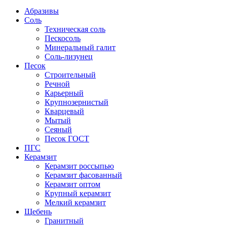
Абразивы
Соль
Техническая соль
Пескосоль
Минеральный галит
Соль-лизунец
Песок
Строительный
Речной
Карьерный
Крупнозернистый
Кварцевый
Мытый
Сеяный
Песок ГОСТ
ПГС
Керамзит
Керамзит россыпью
Керамзит фасованный
Керамзит оптом
Крупный керамзит
Мелкий керамзит
Щебень
Гранитный