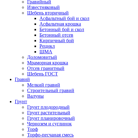
Гравийный
Известняковый
Щебень вторичный
Асфальтный бой и скол
Асфальтная крошка
Бетонный бой и скол
Бетонный отсев
Кирпичный бой
Рецикл
ЩМА
Доломовитый
Мраморная крошка
Отсев гранитный
Щебень ГОСТ
Гравий
Мелкий гравий
Строительный гравий
Валуны
Грунт
Грунт плодородный
Грунт растительный
Грунт планировочный
Чернозем и суглинок
Торф
Торфо-песчаная смесь