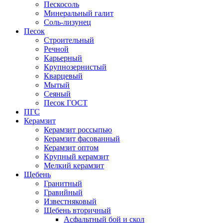
Пескосоль
Минеральный галит
Соль-лизунец
Песок
Строительный
Речной
Карьерный
Крупнозернистый
Кварцевый
Мытый
Сеяный
Песок ГОСТ
ПГС
Керамзит
Керамзит россыпью
Керамзит фасованный
Керамзит оптом
Крупный керамзит
Мелкий керамзит
Щебень
Гранитный
Гравийный
Известняковый
Щебень вторичный
Асфальтный бой и скол