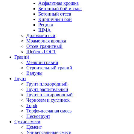
Асфальтная крошка
Бетонный бой и скол
Бетонный отсев
Кирпичный бой
Рецикл
ЩМА
Доломовитый
Мраморная крошка
Отсев гранитный
Щебень ГОСТ
Гравий
Мелкий гравий
Строительный гравий
Валуны
Грунт
Грунт плодородный
Грунт растительный
Грунт планировочный
Чернозем и суглинок
Торф
Торфо-песчаная смесь
Пескогрунт
Сухие смеси
Цемент
Универсальные смеси