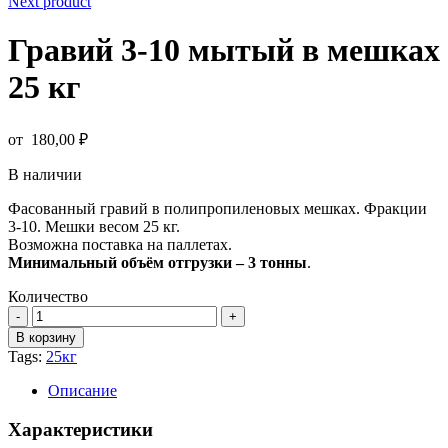
Next product
Гравий 3-10 мытый в мешках
25 кг
от
180,00
₽
В наличии
Фасованный гравий в полипропиленовых мешках. Фракции
3-10. Мешки весом 25 кг.
Возможна поставка на паллетах.
Минимальный объём отгрузки – 3 тонны
.
Количество
Количество
товара
В корзину
Гравий
Tags:
25кг
3-
10
Описание
мытый
в
Характеристики
мешках