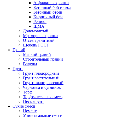
Асфальтная крошка
Бетонный бой и скол
Бетонный отсев
Кирпичный бой
Рецикл
ЩМА
Доломовитый
Мраморная крошка
Отсев гранитный
Щебень ГОСТ
Гравий
Мелкий гравий
Строительный гравий
Валуны
Грунт
Грунт плодородный
Грунт растительный
Грунт планировочный
Чернозем и суглинок
Торф
Торфо-песчаная смесь
Пескогрунт
Сухие смеси
Цемент
Универсальные смеси