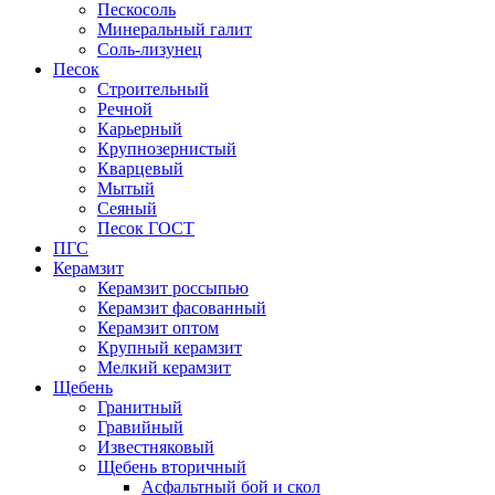
Пескосоль
Минеральный галит
Соль-лизунец
Песок
Строительный
Речной
Карьерный
Крупнозернистый
Кварцевый
Мытый
Сеяный
Песок ГОСТ
ПГС
Керамзит
Керамзит россыпью
Керамзит фасованный
Керамзит оптом
Крупный керамзит
Мелкий керамзит
Щебень
Гранитный
Гравийный
Известняковый
Щебень вторичный
Асфальтный бой и скол