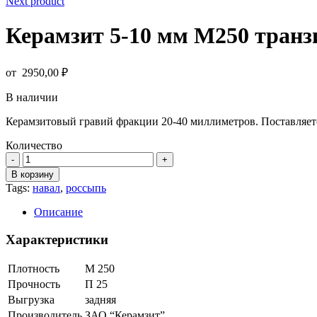
Next product
Керамзит 5-10 мм М250 транз
от
2950,00
₽
В наличии
Керамзитовый гравий фракции 20-40 миллиметров. Поставляет
Количество
Количество
товара
В корзину
Керамзит
Tags:
навал
,
россыпь
5-
10
Описание
мм
М250
Характеристики
транзит
Плотность
М 250
Прочность
П 25
Выгрузка
задняя
Производитель
ЗАО “Керамзит”