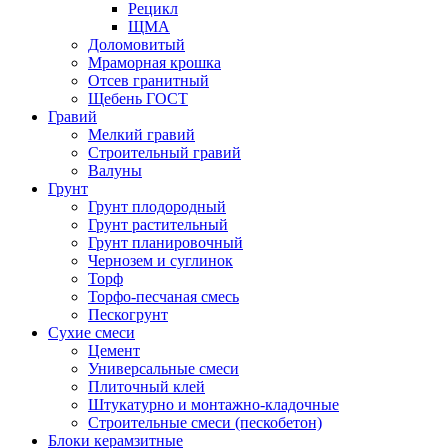
Рецикл
ЩМА
Доломовитый
Мраморная крошка
Отсев гранитный
Щебень ГОСТ
Гравий
Мелкий гравий
Строительный гравий
Валуны
Грунт
Грунт плодородный
Грунт растительный
Грунт планировочный
Чернозем и суглинок
Торф
Торфо-песчаная смесь
Пескогрунт
Сухие смеси
Цемент
Универсальные смеси
Плиточный клей
Штукатурно и монтажно-кладочные
Строительные смеси (пескобетон)
Блоки керамзитные