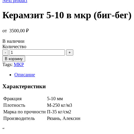
Next product
Керамзит 5-10 в мкр (биг-бег)
от
3500,00
₽
В наличии
Количество
Количество
товара
В корзину
Керамзит
Tags:
МКР
5-
10
Описание
в
мкр
Характеристики
(биг-
бег)
Фракция
5-10 мм
Плотность
М-250 кг/м3
Марка по прочности
П-35 кг/см2
Производитель
Рязань, Алексин
“