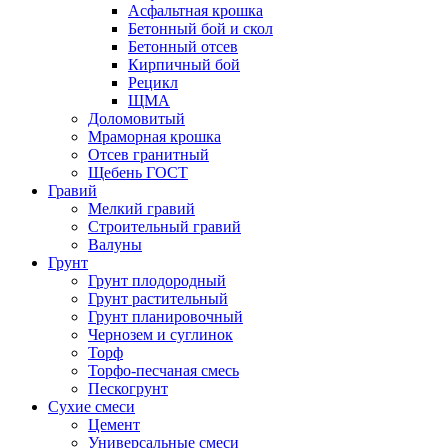
Асфальтная крошка
Бетонный бой и скол
Бетонный отсев
Кирпичный бой
Рецикл
ЩМА
Доломовитый
Мраморная крошка
Отсев гранитный
Щебень ГОСТ
Гравий
Мелкий гравий
Строительный гравий
Валуны
Грунт
Грунт плодородный
Грунт растительный
Грунт планировочный
Чернозем и суглинок
Торф
Торфо-песчаная смесь
Пескогрунт
Сухие смеси
Цемент
Универсальные смеси