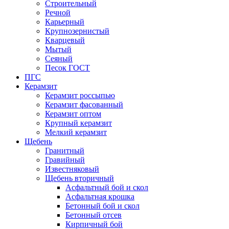
Строительный
Речной
Карьерный
Крупнозернистый
Кварцевый
Мытый
Сеяный
Песок ГОСТ
ПГС
Керамзит
Керамзит россыпью
Керамзит фасованный
Керамзит оптом
Крупный керамзит
Мелкий керамзит
Щебень
Гранитный
Гравийный
Известняковый
Щебень вторичный
Асфальтный бой и скол
Асфальтная крошка
Бетонный бой и скол
Бетонный отсев
Кирпичный бой