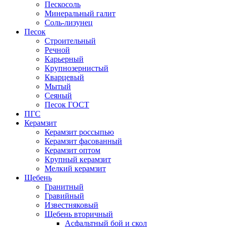
Пескосоль
Минеральный галит
Соль-лизунец
Песок
Строительный
Речной
Карьерный
Крупнозернистый
Кварцевый
Мытый
Сеяный
Песок ГОСТ
ПГС
Керамзит
Керамзит россыпью
Керамзит фасованный
Керамзит оптом
Крупный керамзит
Мелкий керамзит
Щебень
Гранитный
Гравийный
Известняковый
Щебень вторичный
Асфальтный бой и скол