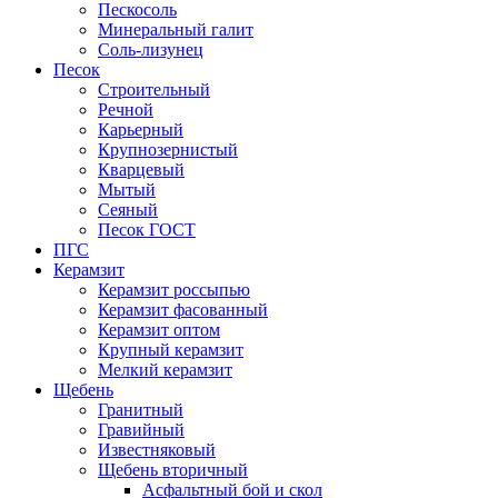
Пескосоль
Минеральный галит
Соль-лизунец
Песок
Строительный
Речной
Карьерный
Крупнозернистый
Кварцевый
Мытый
Сеяный
Песок ГОСТ
ПГС
Керамзит
Керамзит россыпью
Керамзит фасованный
Керамзит оптом
Крупный керамзит
Мелкий керамзит
Щебень
Гранитный
Гравийный
Известняковый
Щебень вторичный
Асфальтный бой и скол