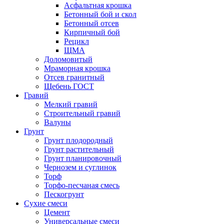
Асфальтная крошка
Бетонный бой и скол
Бетонный отсев
Кирпичный бой
Рецикл
ЩМА
Доломовитый
Мраморная крошка
Отсев гранитный
Щебень ГОСТ
Гравий
Мелкий гравий
Строительный гравий
Валуны
Грунт
Грунт плодородный
Грунт растительный
Грунт планировочный
Чернозем и суглинок
Торф
Торфо-песчаная смесь
Пескогрунт
Сухие смеси
Цемент
Универсальные смеси