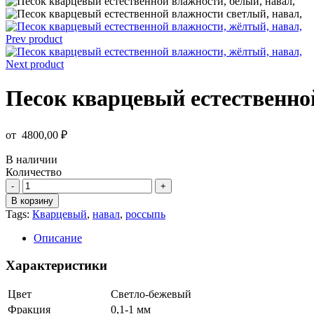
Prev product
Next product
Песок кварцевый естественно
от
4800,00
₽
В наличии
Количество
Количество
товара
В корзину
Песок
Tags:
Кварцевый
,
навал
,
россыпь
кварцевый
естественной
Описание
влажности,
навал,
Характеристики
м3
Цвет
Светло-бежевый
Фракция
0,1-1 мм