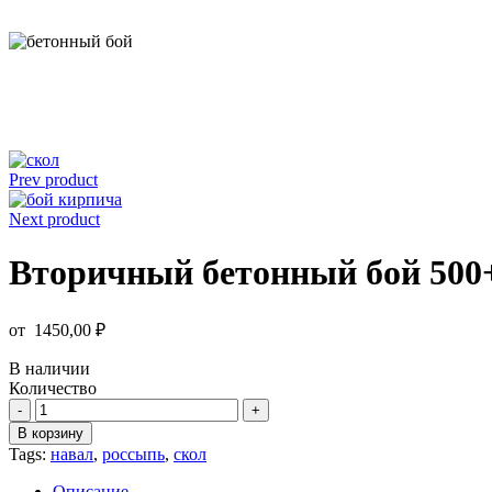
Prev product
Next product
Вторичный бетонный бой 500+
от
1450,00
₽
В наличии
Количество
Количество
товара
В корзину
Вторичный
Tags:
навал
,
россыпь
,
скол
бетонный
бой
Описание