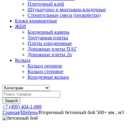
Плиточный клей
Штукатурно и монтажно-кладочные
Строительные смеси (пескобетон)
Блоки керамзитные
ЖБИ
Бордюрный камень
Тротуарная плитка
Плиты аэродромные
Дорожные плиты ПАГ
Дорожные плиты 2п
Кольца
Кольцо опорное
Кольцо стеновое
Колодезные кольца
+7 (499) 404-1-888
Главная
/
Щебень
/
Вторичный бетонный бой 500+ мм , м3