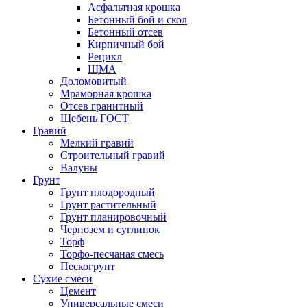
Асфальтная крошка
Бетонный бой и скол
Бетонный отсев
Кирпичный бой
Рецикл
ЩМА
Доломовитый
Мраморная крошка
Отсев гранитный
Щебень ГОСТ
Гравий
Мелкий гравий
Строительный гравий
Валуны
Грунт
Грунт плодородный
Грунт растительный
Грунт планировочный
Чернозем и суглинок
Торф
Торфо-песчаная смесь
Пескогрунт
Сухие смеси
Цемент
Универсальные смеси