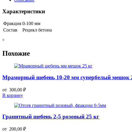
500+
мм
Характеристики
,
м3
Фракция
0-100 мм
Состав
Рецикл бетона
“
Похожие
Мраморный щебень 10-20 мм супербелый мешок 
от
300,00
₽
В корзину
Гранитный щебень 2-5 розовый 25 кг
от
200,00
₽