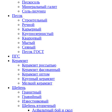
Пескосоль
Минеральный галит
Соль-лизунец
Песок
Строительный
Речной
Карьерный
Крупнозернистый
Кварцевый
Мытый
Сеяный
Песок ГОСТ
ПГС
Керамзит
Керамзит россыпью
Керамзит фасованный
Керамзит оптом
Крупный керамзит
Мелкий керамзит
Щебень
Гранитный
Гравийный
Известняковый
Щебень вторичный
Асфальтный бой и скол