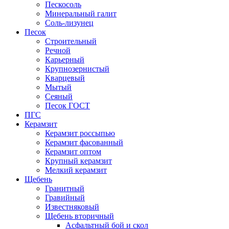
Пескосоль
Минеральный галит
Соль-лизунец
Песок
Строительный
Речной
Карьерный
Крупнозернистый
Кварцевый
Мытый
Сеяный
Песок ГОСТ
ПГС
Керамзит
Керамзит россыпью
Керамзит фасованный
Керамзит оптом
Крупный керамзит
Мелкий керамзит
Щебень
Гранитный
Гравийный
Известняковый
Щебень вторичный
Асфальтный бой и скол