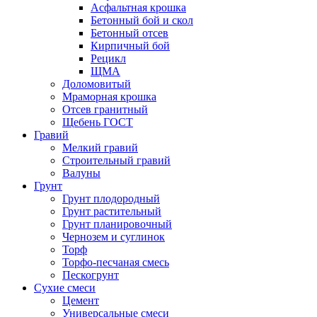
Асфальтная крошка
Бетонный бой и скол
Бетонный отсев
Кирпичный бой
Рецикл
ЩМА
Доломовитый
Мраморная крошка
Отсев гранитный
Щебень ГОСТ
Гравий
Мелкий гравий
Строительный гравий
Валуны
Грунт
Грунт плодородный
Грунт растительный
Грунт планировочный
Чернозем и суглинок
Торф
Торфо-песчаная смесь
Пескогрунт
Сухие смеси
Цемент
Универсальные смеси