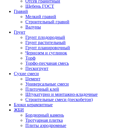
Отсев гранитный
Щебень ГОСТ
Гравий
Мелкий гравий
Строительный гравий
Валуны
Грунт
Грунт плодородный
Грунт растительный
Грунт планировочный
Чернозем и суглинок
Торф
Торфо-песчаная смесь
Пескогрунт
Сухие смеси
Цемент
Универсальные смеси
Плиточный клей
Штукатурно и монтажно-кладочные
Строительные смеси (пескобетон)
Блоки керамзитные
ЖБИ
Бордюрный камень
Тротуарная плитка
Плиты аэродромные