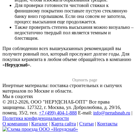
Для проверки готовности чистовой стяжки к
финишному покрытию поставьте пустую стеклянную
банку вниз горлышком. Если она совсем не запотела,
процесс высыхания еще продолжается.
Также проверить степень высыхания можно визуально –
недостаточно твердый пол является темным и
блестящим.
При соблюдении всех вышеуказанных рекомендаций вы
получите ровный пол, который прослужит долгие годы. Для
покупки керамзита в любом объеме обращайтесь в компанию
«
Нерудснаб
».
Оценить page
Инертные материалы: поставка строительных и сыпучих
материалов по Москве и области.
Мы в соцсетях
© 2012-2026
, ООО "НЕРУДСНАБ-ОПТ" Все права
защищены. 127322, г. Москва, ул. Добролюбова, д. 29/16,
помещ. 35/2, тел.
+7 (499) 404-1-888
E-mail:
info@nerudsnab.ru
|
Политика конфиденциальности
О компании
|
Каталог
|
Карта сайта
|
Статьи
|
Контакты