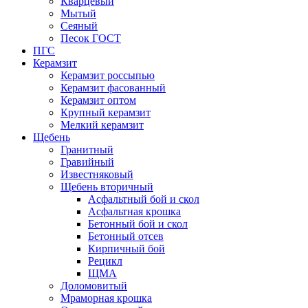
Кварцевый
Мытый
Сеяный
Песок ГОСТ
ПГС
Керамзит
Керамзит россыпью
Керамзит фасованный
Керамзит оптом
Крупный керамзит
Мелкий керамзит
Щебень
Гранитный
Гравийный
Известняковый
Щебень вторичный
Асфальтный бой и скол
Асфальтная крошка
Бетонный бой и скол
Бетонный отсев
Кирпичный бой
Рецикл
ЩМА
Доломовитый
Мраморная крошка