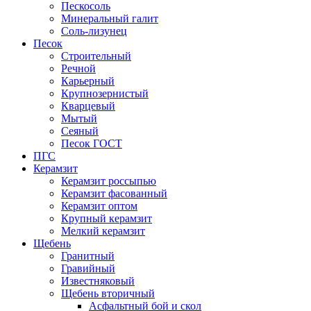
Пескосоль
Минеральный галит
Соль-лизунец
Песок
Строительный
Речной
Карьерный
Крупнозернистый
Кварцевый
Мытый
Сеяный
Песок ГОСТ
ПГС
Керамзит
Керамзит россыпью
Керамзит фасованный
Керамзит оптом
Крупный керамзит
Мелкий керамзит
Щебень
Гранитный
Гравийный
Известняковый
Щебень вторичный
Асфальтный бой и скол