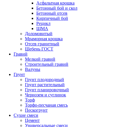
Асфальтная крошка
Бетонный бой и скол
Бетонный отсев
Кирпичный бой
Рецикл
ЩМА
Доломовитый
Мраморная крошка
Отсев гранитный
Щебень ГОСТ
Гравий
Мелкий гравий
Строительный гравий
Валуны
Грунт
Грунт плодородный
Грунт растительный
Грунт планировочный
Чернозем и суглинок
Торф
Торфо-песчаная смесь
Пескогрунт
Сухие смеси
Цемент
Универсальные смеси