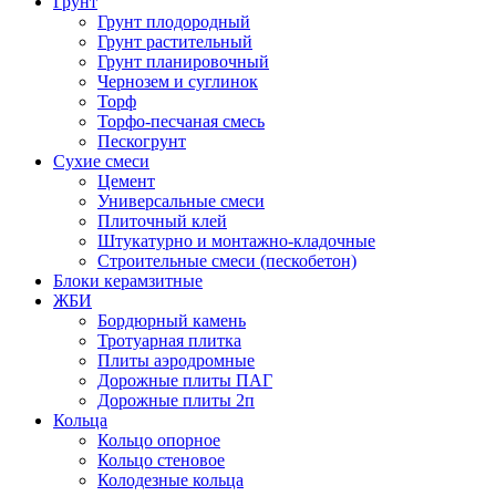
Грунт
Грунт плодородный
Грунт растительный
Грунт планировочный
Чернозем и суглинок
Торф
Торфо-песчаная смесь
Пескогрунт
Сухие смеси
Цемент
Универсальные смеси
Плиточный клей
Штукатурно и монтажно-кладочные
Строительные смеси (пескобетон)
Блоки керамзитные
ЖБИ
Бордюрный камень
Тротуарная плитка
Плиты аэродромные
Дорожные плиты ПАГ
Дорожные плиты 2п
Кольца
Кольцо опорное
Кольцо стеновое
Колодезные кольца