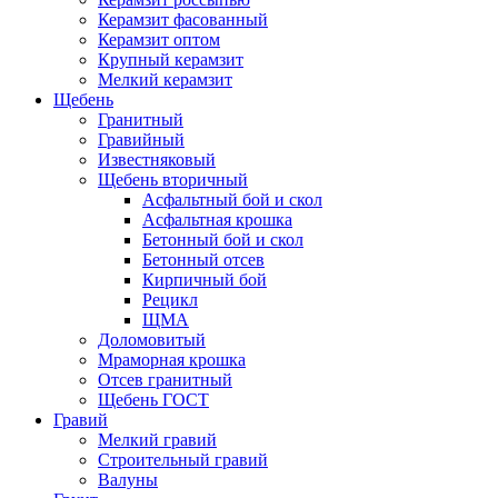
Керамзит фасованный
Керамзит оптом
Крупный керамзит
Мелкий керамзит
Щебень
Гранитный
Гравийный
Известняковый
Щебень вторичный
Асфальтный бой и скол
Асфальтная крошка
Бетонный бой и скол
Бетонный отсев
Кирпичный бой
Рецикл
ЩМА
Доломовитый
Мраморная крошка
Отсев гранитный
Щебень ГОСТ
Гравий
Мелкий гравий
Строительный гравий
Валуны