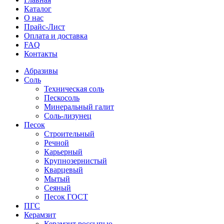
Каталог
О нас
Прайс-Лист
Оплата и доставка
FAQ
Контакты
Абразивы
Соль
Техническая соль
Пескосоль
Минеральный галит
Соль-лизунец
Песок
Строительный
Речной
Карьерный
Крупнозернистый
Кварцевый
Мытый
Сеяный
Песок ГОСТ
ПГС
Керамзит
Керамзит россыпью