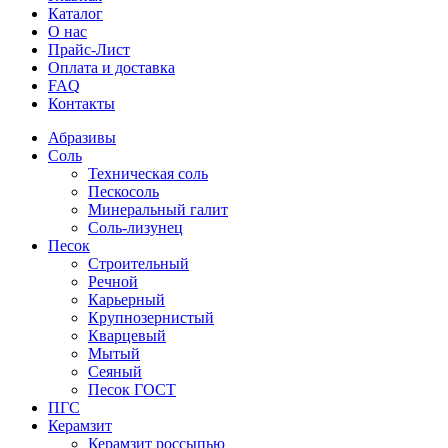
Каталог
О нас
Прайс-Лист
Оплата и доставка
FAQ
Контакты
Абразивы
Соль
Техническая соль
Пескосоль
Минеральный галит
Соль-лизунец
Песок
Строительный
Речной
Карьерный
Крупнозернистый
Кварцевый
Мытый
Сеяный
Песок ГОСТ
ПГС
Керамзит
Керамзит россыпью