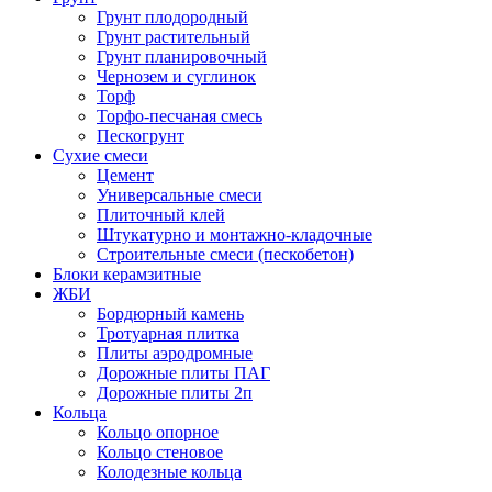
Грунт плодородный
Грунт растительный
Грунт планировочный
Чернозем и суглинок
Торф
Торфо-песчаная смесь
Пескогрунт
Сухие смеси
Цемент
Универсальные смеси
Плиточный клей
Штукатурно и монтажно-кладочные
Строительные смеси (пескобетон)
Блоки керамзитные
ЖБИ
Бордюрный камень
Тротуарная плитка
Плиты аэродромные
Дорожные плиты ПАГ
Дорожные плиты 2п
Кольца
Кольцо опорное
Кольцо стеновое
Колодезные кольца