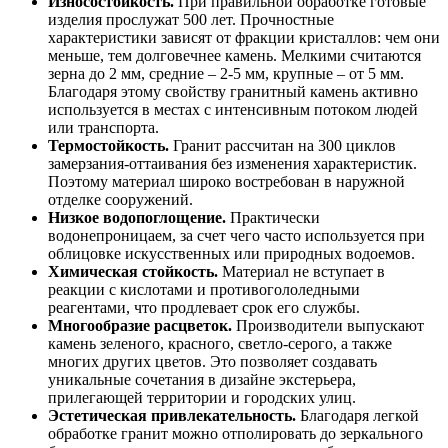
Износостойкость.
При правильной обработке готовые
изделия прослужат 500 лет. Прочностные
характеристики зависят от фракции кристаллов: чем они
меньше, тем долговечнее камень. Мелкими считаются
зерна до 2 мм, средние – 2-5 мм, крупные – от 5 мм.
Благодаря этому свойству гранитный камень активно
используется в местах с интенсивным потоком людей
или транспорта.
Термостойкость.
Гранит рассчитан на 300 циклов
замерзания-оттаивания без изменения характеристик.
Поэтому материал широко востребован в наружной
отделке сооружений.
Низкое водопоглощение.
Практически
водонепроницаем, за счет чего часто используется при
облицовке искусственных или природных водоемов.
Химическая стойкость.
Материал не вступает в
реакции с кислотами и противогололедными
реагентами, что продлевает срок его службы.
Многообразие расцветок.
Производители выпускают
камень зеленого, красного, светло-серого, а также
многих других цветов. Это позволяет создавать
уникальные сочетания в дизайне экстерьера,
прилегающей территории и городских улиц.
Эстетическая привлекательность.
Благодаря легкой
обработке гранит можно отполировать до зеркального