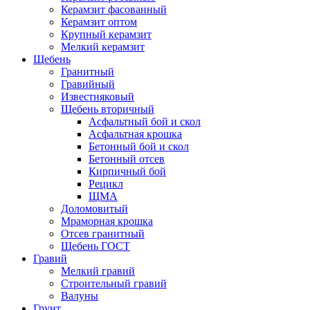
Керамзит фасованный
Керамзит оптом
Крупный керамзит
Мелкий керамзит
Щебень
Гранитный
Гравийный
Известняковый
Щебень вторичный
Асфальтный бой и скол
Асфальтная крошка
Бетонный бой и скол
Бетонный отсев
Кирпичный бой
Рецикл
ЩМА
Доломовитый
Мраморная крошка
Отсев гранитный
Щебень ГОСТ
Гравий
Мелкий гравий
Строительный гравий
Валуны
Грунт