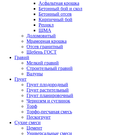
Асфальтная крошка
Бетонный бой и скол
Бетонный отсев
Кирпичный бой
Рецикл
ЩМА
Доломовитый
Мраморная крошка
Отсев гранитный
Щебень ГОСТ
Гравий
Мелкий гравий
Строительный гравий
Валуны
Грунт
Грунт плодородный
Грунт растительный
Грунт планировочный
Чернозем и суглинок
Торф
Торфо-песчаная смесь
Пескогрунт
Сухие смеси
Цемент
Универсальные смеси