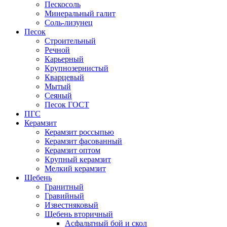
Пескосоль
Минеральный галит
Соль-лизунец
Песок
Строительный
Речной
Карьерный
Крупнозернистый
Кварцевый
Мытый
Сеяный
Песок ГОСТ
ПГС
Керамзит
Керамзит россыпью
Керамзит фасованный
Керамзит оптом
Крупный керамзит
Мелкий керамзит
Щебень
Гранитный
Гравийный
Известняковый
Щебень вторичный
Асфальтный бой и скол