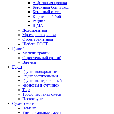
Асфальтная крошка
Бетонный бой и скол
Бетонный отсев
Кирпичный бой
Рецикл
ЩМА
Доломовитый
Мраморная крошка
Отсев гранитный
Щебень ГОСТ
Гравий
Мелкий гравий
Строительный гравий
Валуны
Грунт
Грунт плодородный
Грунт растительный
Грунт планировочный
Чернозем и суглинок
Торф
Торфо-песчаная смесь
Пескогрунт
Сухие смеси
Цемент
Универсальные смеси