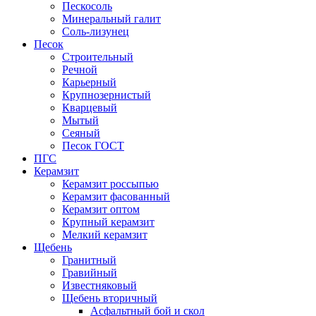
Пескосоль
Минеральный галит
Соль-лизунец
Песок
Строительный
Речной
Карьерный
Крупнозернистый
Кварцевый
Мытый
Сеяный
Песок ГОСТ
ПГС
Керамзит
Керамзит россыпью
Керамзит фасованный
Керамзит оптом
Крупный керамзит
Мелкий керамзит
Щебень
Гранитный
Гравийный
Известняковый
Щебень вторичный
Асфальтный бой и скол