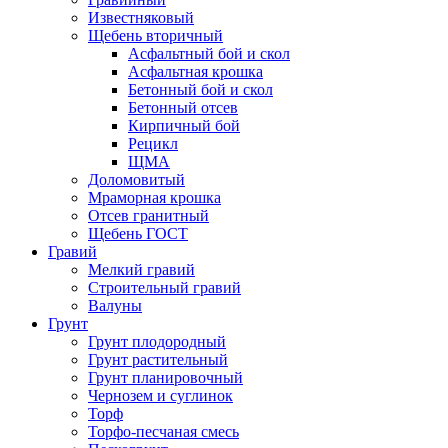
Известняковый
Щебень вторичный
Асфальтный бой и скол
Асфальтная крошка
Бетонный бой и скол
Бетонный отсев
Кирпичный бой
Рецикл
ЩМА
Доломовитый
Мраморная крошка
Отсев гранитный
Щебень ГОСТ
Гравий
Мелкий гравий
Строительный гравий
Валуны
Грунт
Грунт плодородный
Грунт растительный
Грунт планировочный
Чернозем и суглинок
Торф
Торфо-песчаная смесь