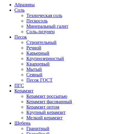
Абразивы
Соль
Техническая соль
Пескосоль
Минеральный галит
Соль-лизунец
Песок
Строительный
Речной
Карьерный
Крупнозернистый
Кварцевый
Мытый
Сеяный
Песок ГОСТ
ПГС
Керамзит
Керамзит россыпью
Керамзит фасованный
Керамзит оптом
Крупный керамзит
Мелкий керамзит
Щебень
Гранитный
Гравийный