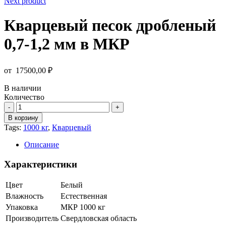
Next product
Кварцевый песок дробленый
0,7-1,2 мм в МКР
от
17500,00
₽
В наличии
Количество
Количество
товара
В корзину
Кварцевый
Tags:
1000 кг
,
Кварцевый
песок
дробленый
Описание
0,7-
1,2
Характеристики
мм
в
Цвет
Белый
МКР
Влажность
Естественная
Упаковка
МКР 1000 кг
Производитель
Свердловская область