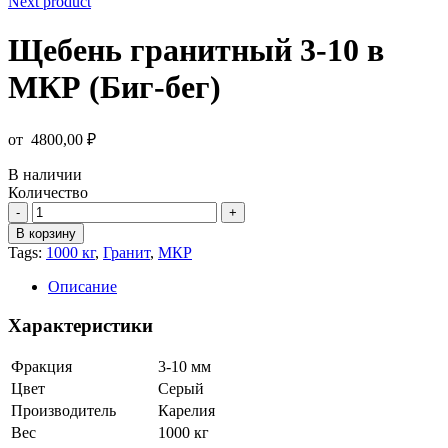
Next product
Щебень гранитный 3-10 в
МКР (Биг-бег)
от
4800,00
₽
В наличии
Количество
Количество
товара
В корзину
Щебень
Tags:
1000 кг
,
Гранит
,
МКР
гранитный
3-
Описание
10
в
Характеристики
МКР
(Биг-
Фракция
3-10 мм
бег)
Цвет
Серый
Производитель
Карелия
Вес
1000 кг