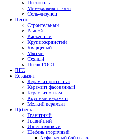
Пескосоль
Минеральный галит
Соль-лизунец
Песок
Строительный
Речной
Карьерный
Крупнозернистый
Кварцевый
Мытый
Сеяный
Песок ГОСТ
ПГС
Керамзит
Керамзит россыпью
Керамзит фасованный
Керамзит оптом
Крупный керамзит
Мелкий керамзит
Щебень
Гранитный
Гравийный
Известняковый
Щебень вторичный
Асфальтный бой и скол