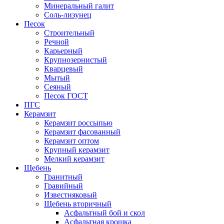
Минеральный галит
Соль-лизунец
Песок
Строительный
Речной
Карьерный
Крупнозернистый
Кварцевый
Мытый
Сеяный
Песок ГОСТ
ПГС
Керамзит
Керамзит россыпью
Керамзит фасованный
Керамзит оптом
Крупный керамзит
Мелкий керамзит
Щебень
Гранитный
Гравийный
Известняковый
Щебень вторичный
Асфальтный бой и скол
Асфальтная крошка