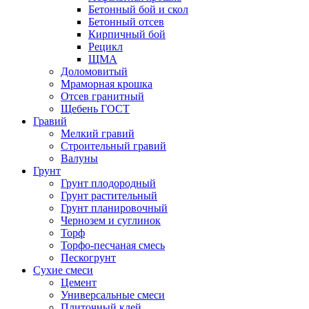
Бетонный бой и скол
Бетонный отсев
Кирпичный бой
Рецикл
ЩМА
Доломовитый
Мраморная крошка
Отсев гранитный
Щебень ГОСТ
Гравий
Мелкий гравий
Строительный гравий
Валуны
Грунт
Грунт плодородный
Грунт растительный
Грунт планировочный
Чернозем и суглинок
Торф
Торфо-песчаная смесь
Пескогрунт
Сухие смеси
Цемент
Универсальные смеси
Плиточный клей