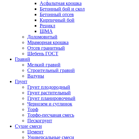
Асфальтная крошка
Бетонный бой и скол
Бетонный отсев
Кирпичный бой
Рецикл
ЩМА
Доломовитый
Мраморная крошка
Отсев гранитный
Щебень ГОСТ
Гравий
Мелкий гравий
Строительный гравий
Валуны
Грунт
Грунт плодородный
Грунт растительный
Грунт планировочный
Чернозем и суглинок
Торф
Торфо-песчаная смесь
Пескогрунт
Сухие смеси
Цемент
Универсальные смеси